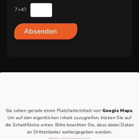
V
S
O
7+4?
p
-
a
E
m
Absenden
i
-
n
A
v
b
e
f
r
r
s
a
t
g
ä
e
n
*
d
Sie sehen gerade einen Platzhalterinhalt von
Google Maps
.
n
Um auf den eigentlichen Inhalt zuzugreifen, klicken Sie auf
i
die Schaltfläche unten. Bitte beachten Sie, dass dabei Daten
s
an Drittanbieter weitergegeben werden.
*