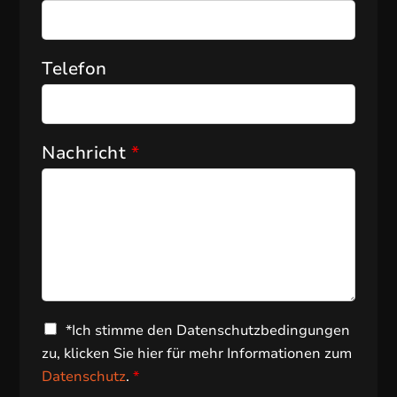
Telefon
Nachricht
*
D
*Ich stimme den Datenschutzbedingungen
S
zu, klicken Sie hier für mehr Informationen zum
G
Datenschutz
.
*